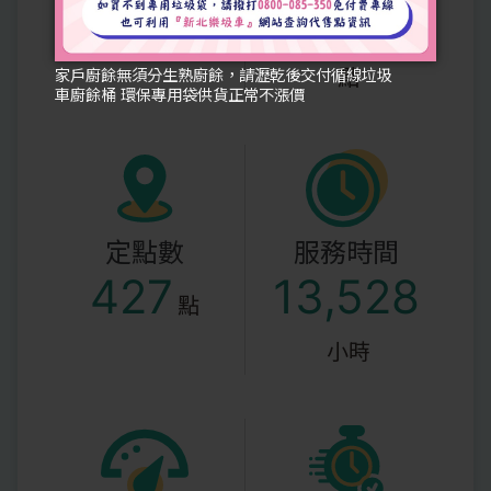
649
26,682
條
點
家戶廚餘無須分生熟廚餘，請瀝乾後交付循線垃圾
車廚餘桶 環保專用袋供貨正常不漲價
定點數
服務時間
427
13,528
點
小時